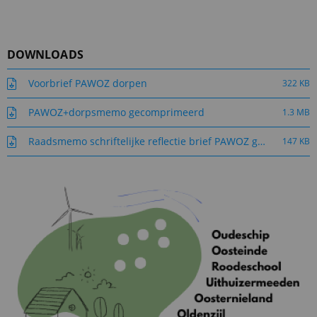
DOWNLOADS
Voorbrief PAWOZ dorpen
322 KB
PAWOZ+dorpsmemo gecomprimeerd
1.3 MB
Raadsmemo schriftelijke reflectie brief PAWOZ gelden voor de dorpen rondom de Eemshaven en Dorpsmemo
147 KB