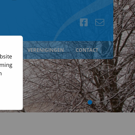
RIJVEN
VERENIGINGEN
CONTACT
bsite
Foto: Foto: Remy Vaartjes
mming
n