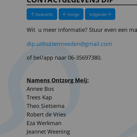
Overzicht
Vorige
Volgende
Wit u meer informatie? Stuur even een mai
dip.uithuizermeeden@gmail.com
of bel/app naar 06-35697380.
Namens Ontzorg Meij:
Annee Bos
Trees Kap
Theo Sietsema
Robert de Vries
Eza Werkman
Jeannet Weening