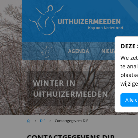
UITHUIZERMEEDEN
Kop van Nederland
DEZE
AGENDA
NIEUWS
D
We zet
te ana
plaats
WINTER IN
wijzig
UITHUIZERMEEDEN
Alle 
DIP
Contactgegevens DIP
CONTACTGEGEVENS DIP